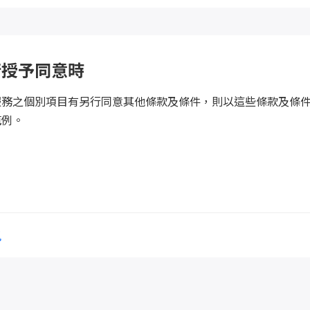
 Corporation 服務及產品品質
行授予同意時
 Corporation 新服務
服務之個別項目有另行同意其他條款及條件，則以這些條款及條
經授權的使用
範例。
研究機關進行調查/研究/分析
訊