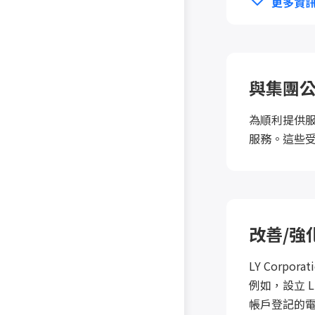
更多資
與集團
為順利提供服
服務。這些受委託
改善/強
LY Corp
例如，設立 LI
帳戶登記的