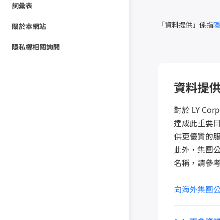
詞彙表
「資料提供」係指
隱
Pixels
關於本網站
Cookies
隱私權相關詢問
IP位址
資料提
對於 LY C
達成此重要目
供更優質的
此外，集團
名稱，請參
向海外集團