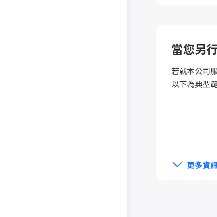
提高 LY
當您另
驗證 LY
若就本公司
防止未
以下為典型
提供給
更多資