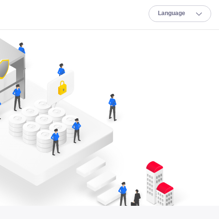
Lang
uage