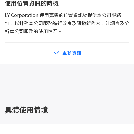
使用位置資訊的時機
LY Corporation 使用蒐集的位置資訊於提供本公司服務
*1，以針對本公司服務進行改良及研發新內容，並調查及分
析本公司服務的使用情況。
更多資訊
GPS 定位資訊
裝置周圍的 Wi-Fi 連線點及訊號強度資訊
具體使用情境
已連線之藍牙裝置識別資訊及訊號強度資訊（若用戶
的藍牙裝置並未連線，則不會使用其識別資訊）