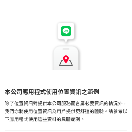
使用離線支付服務的商店地址資訊
裝置感應器之資訊（例如裝置運行的速度與方向）
隱私權政策
詳情請參考「資料
收受國家」網頁
本公司應用程式使用位置資訊之範例
IP 位址
Yahoo!
除了位置資訊對提供本公司服務而言屬必要資訊的情況外，
JAPAN 搜尋服務、搜尋廣告傳輸系統及搜尋相關資料之處
我們亦將使用位置資訊為用戶提供更舒適的體驗。請參考以
理
下應用程式使用這些資料的具體範例。