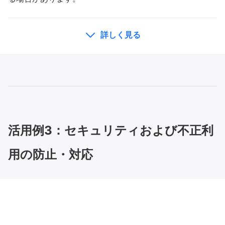
詳しく見る
Yahoo!防災速報
Yahoo!カーナビ
https://www.lycorp.co.jp/ja/news/2024/20240701_a
ppendix2_ja.pdf
Yahoo!マップ
活用例3：セキュリティおよび不正利
Yahoo!天気
用の防止・対応
Yahoo!乗換案内
GPS位置情報を含む位置情報、通信状態など
※いずれも個人情報は含まれず、また、特定の個人